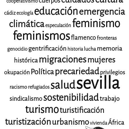
cuerpos
cooperativismo
educación
emergencia
cádiz
ecología
feminismo
climática
especulación
feminismos
flamenco
fronteras
gentrificación
memoria
lucha
genocidio
historia
migraciones
mujeres
histórica
precariedad
Política
okupación
privilegios
sevilla
salud
racismo
refugiados
sostenibilidad
trabajo
sindicalismo
turismo
turistificación
turistización
urbanismo
África
vivienda