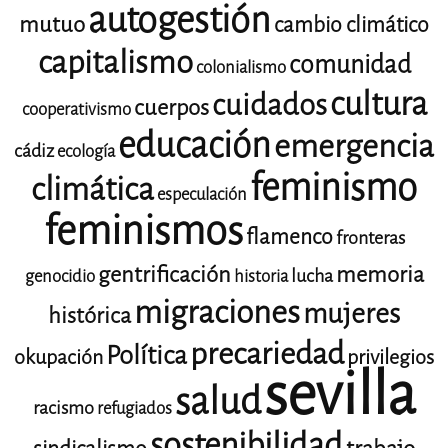
autogestión
mutuo
cambio climático
capitalismo
comunidad
colonialismo
cultura
cuidados
cuerpos
cooperativismo
educación
emergencia
cádiz
ecología
feminismo
climática
especulación
feminismos
flamenco
fronteras
gentrificación
memoria
lucha
genocidio
historia
migraciones
mujeres
histórica
precariedad
Política
okupación
privilegios
sevilla
salud
racismo
refugiados
sostenibilidad