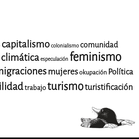
capitalismo
comunidad
o
colonialismo
feminismo
climática
especulación
igraciones
mujeres
Política
okupación
turismo
ilidad
turistificación
trabajo