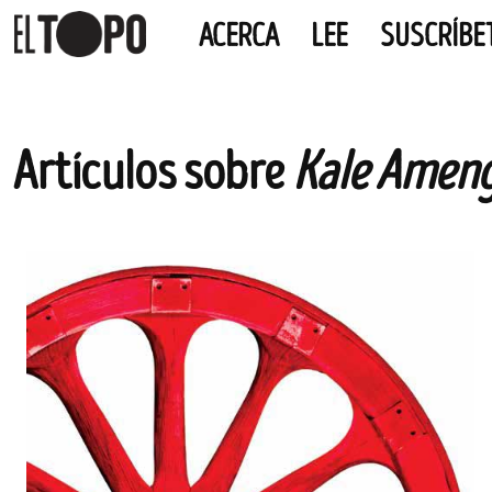
ACERCA
LEE
SUSCRÍBE
EL TOPO
El periódico tabernario más leído de Sevilla
Skip
Artículos sobre
Kale Amen
to
content