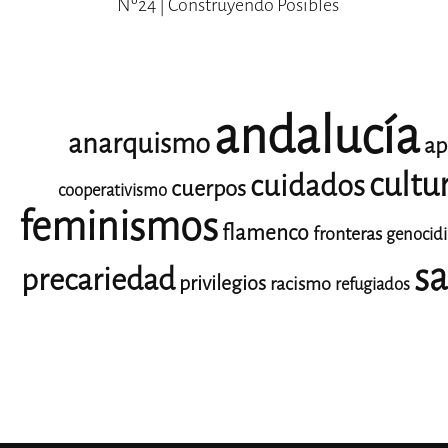
Nº24 | Construyendo Posibles
andalucía
anarquismo
ap
cultu
cuidados
cuerpos
cooperativismo
feminismos
flamenco
fronteras
genocid
sa
precariedad
privilegios
racismo
refugiados