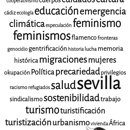
cuerpos
cooperativismo
educación
emergencia
cádiz
ecología
feminismo
climática
especulación
feminismos
flamenco
fronteras
gentrificación
memoria
lucha
genocidio
historia
migraciones
mujeres
histórica
precariedad
Política
okupación
privilegios
sevilla
salud
racismo
refugiados
sostenibilidad
trabajo
sindicalismo
turismo
turistificación
turistización
urbanismo
África
vivienda