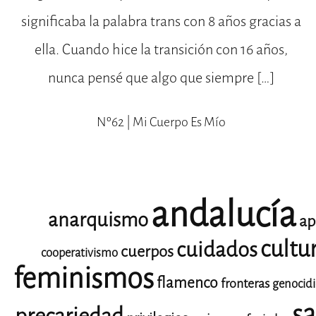
significaba la palabra trans con 8 años gracias a
ella. Cuando hice la transición con 16 años,
nunca pensé que algo que siempre […]
Nº62 | Mi Cuerpo Es Mío
andalucía
anarquismo
ap
cultu
cuidados
cuerpos
cooperativismo
feminismos
flamenco
fronteras
genocid
sa
precariedad