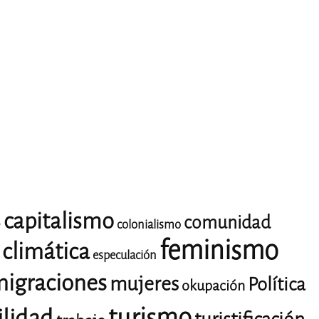
capitalismo
comunidad
o
colonialismo
feminismo
climática
especulación
igraciones
mujeres
Política
okupación
turismo
ilidad