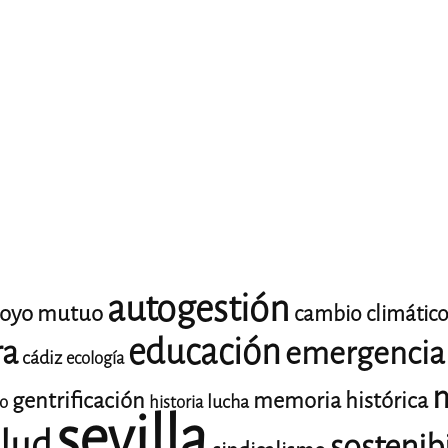
autogestión
oyo mutuo
cambio climátic
educación
ra
emergencia 
cádiz
ecología
m
gentrificación
memoria histórica
lucha
io
historia
sevilla
lud
sostenib