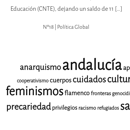
Educación (CNTE), dejando un saldo de 11 […]
Nº18 | Política Global
andalucía
anarquismo
ap
cultu
cuidados
cuerpos
cooperativismo
feminismos
flamenco
fronteras
genocid
sa
precariedad
privilegios
racismo
refugiados