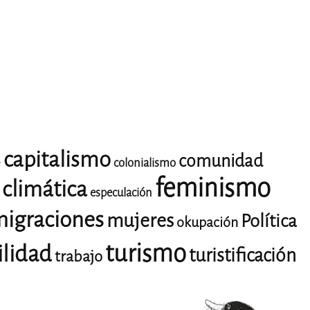
capitalismo
comunidad
o
colonialismo
feminismo
climática
especulación
igraciones
mujeres
Política
okupación
turismo
ilidad
turistificación
trabajo