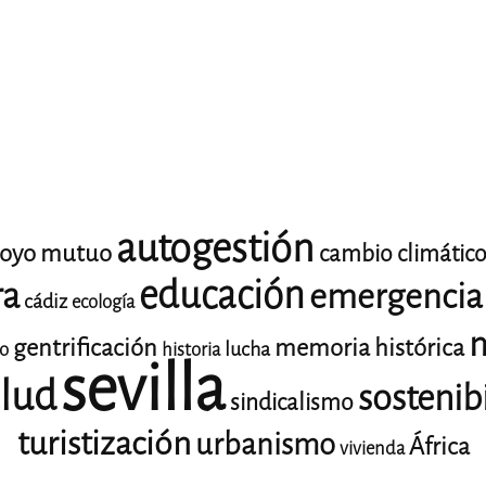
autogestión
oyo mutuo
cambio climátic
educación
ra
emergencia 
cádiz
ecología
m
gentrificación
memoria histórica
lucha
io
historia
sevilla
lud
sostenib
sindicalismo
turistización
urbanismo
África
vivienda