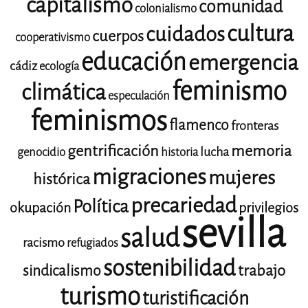
capitalismo
comunidad
colonialismo
cultura
cuidados
cuerpos
cooperativismo
educación
emergencia
cádiz
ecología
feminismo
climática
especulación
feminismos
flamenco
fronteras
gentrificación
memoria
lucha
genocidio
historia
migraciones
mujeres
histórica
precariedad
Política
okupación
privilegios
sevilla
salud
racismo
refugiados
sostenibilidad
trabajo
sindicalismo
turismo
turistificación