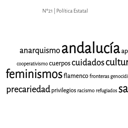
Nº21 | Política Estatal
andalucía
anarquismo
ap
cultu
cuidados
cuerpos
cooperativismo
feminismos
flamenco
fronteras
genocid
sa
precariedad
privilegios
racismo
refugiados