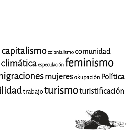
capitalismo
comunidad
o
colonialismo
feminismo
climática
especulación
igraciones
mujeres
Política
okupación
turismo
ilidad
turistificación
trabajo