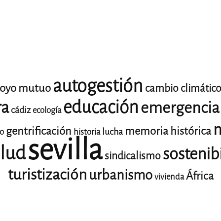
autogestión
oyo mutuo
cambio climátic
educación
ra
emergencia 
cádiz
ecología
m
gentrificación
memoria histórica
lucha
io
historia
sevilla
lud
sostenib
sindicalismo
turistización
urbanismo
África
vivienda