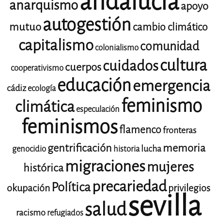
andalucía
anarquismo
apoyo
autogestión
mutuo
cambio climático
capitalismo
comunidad
colonialismo
cultura
cuidados
cuerpos
cooperativismo
educación
emergencia
cádiz
ecología
feminismo
climática
especulación
feminismos
flamenco
fronteras
gentrificación
memoria
lucha
genocidio
historia
migraciones
mujeres
histórica
precariedad
Política
okupación
privilegios
sevilla
salud
racismo
refugiados