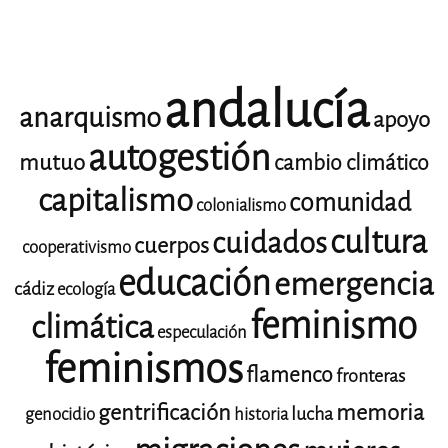
andalucía
anarquismo
apoyo
autogestión
mutuo
cambio climático
capitalismo
comunidad
colonialismo
cultura
cuidados
cuerpos
cooperativismo
educación
emergencia
cádiz
ecología
feminismo
climática
especulación
feminismos
flamenco
fronteras
gentrificación
memoria
lucha
genocidio
historia