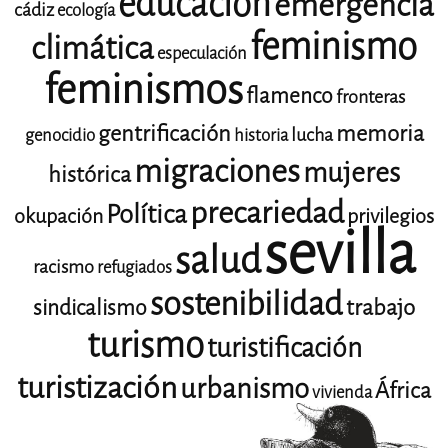
educación
emergencia
cádiz
ecología
feminismo
climática
especulación
feminismos
flamenco
fronteras
gentrificación
memoria
lucha
genocidio
historia
migraciones
mujeres
histórica
precariedad
Política
okupación
privilegios
sevilla
salud
racismo
refugiados
sostenibilidad
trabajo
sindicalismo
turismo
turistificación
turistización
urbanismo
África
vivienda