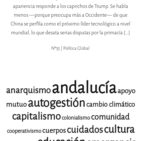
apariencia responde a los caprichos de Trump. Se habla
menos —porque preocupa más a Occidente— de que
China se perfila como el próximo líder tecnológico a nivel
mundial, lo que desata serias disputas por la primacía […]
Nº35 | Política Global
andalucía
anarquismo
apoyo
autogestión
mutuo
cambio climático
capitalismo
comunidad
colonialismo
cultura
cuidados
cuerpos
cooperativismo