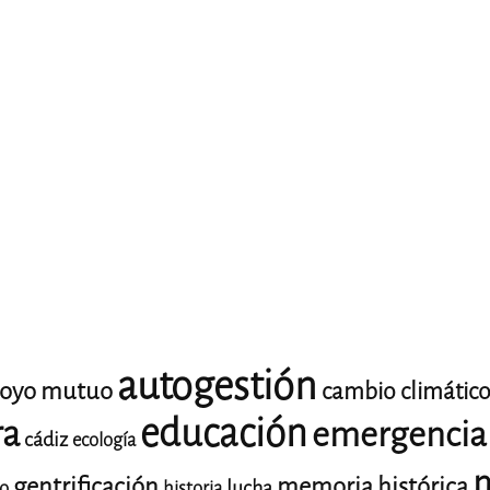
autogestión
oyo mutuo
cambio climátic
educación
ra
emergencia 
cádiz
ecología
m
gentrificación
memoria histórica
lucha
io
historia