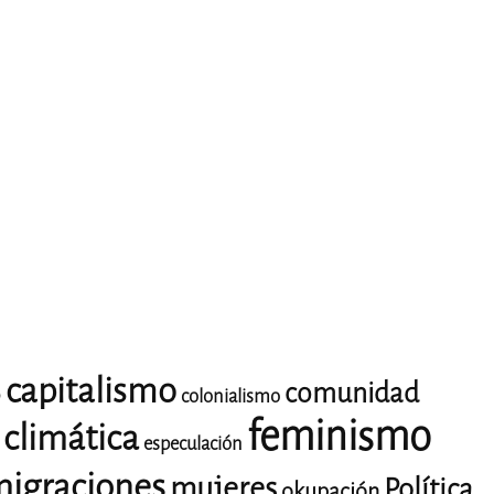
capitalismo
comunidad
o
colonialismo
feminismo
climática
especulación
igraciones
mujeres
Política
okupación