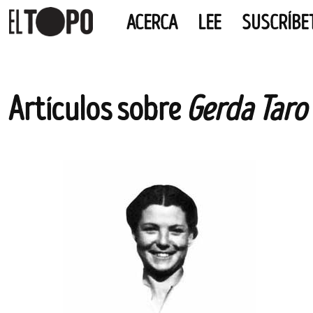
ACERCA
LEE
SUSCRÍBE
EL TOPO
El periódico tabernario más leído de Sevilla
Skip
Artículos sobre
Gerda Taro
to
content