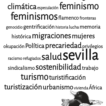
feminismo
climática
especulación
feminismos
flamenco
fronteras
gentrificación
memoria
lucha
genocidio
historia
migraciones
mujeres
histórica
precariedad
Política
okupación
privilegios
sevilla
salud
racismo
refugiados
sostenibilidad
trabajo
sindicalismo
turismo
turistificación
turistización
urbanismo
África
vivienda