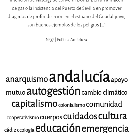
de gas o la insistencia del Puerto de Sevilla en promover
dragados de profundización en el estuario del Guadalquivir,
son buenos ejemplos de los peligros […]
Nº37 | Política Andaluza
andalucía
anarquismo
apoyo
autogestión
mutuo
cambio climático
capitalismo
comunidad
colonialismo
cultura
cuidados
cuerpos
cooperativismo
educación
emergencia
cádiz
ecología