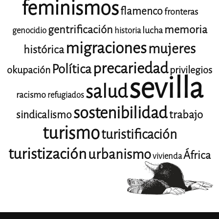
feminismos
flamenco
fronteras
gentrificación
memoria
lucha
genocidio
historia
migraciones
mujeres
histórica
precariedad
Política
okupación
privilegios
sevilla
salud
racismo
refugiados
sostenibilidad
trabajo
sindicalismo
turismo
turistificación
turistización
urbanismo
África
vivienda