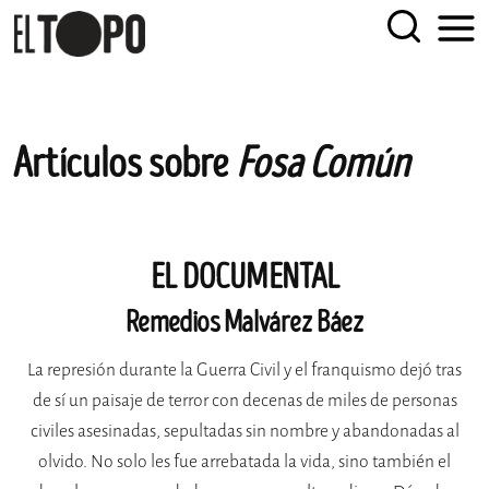
EL TOPO
El periódico tabernario más leído de Sevilla
Skip
Artículos sobre
Fosa Común
to
content
EL DOCUMENTAL
Remedios Malvárez Báez
La represión durante la Guerra Civil y el franquismo dejó tras
de sí un paisaje de terror con decenas de miles de personas
civiles asesinadas, sepultadas sin nombre y abandonadas al
olvido. No solo les fue arrebatada la vida, sino también el