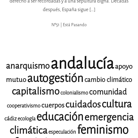
derecho a ser recordadas y a una sepultura digna. Décadas
después, España sigue […]
Nº51 | Está Pasando
andalucía
anarquismo
apoyo
autogestión
mutuo
cambio climático
capitalismo
comunidad
colonialismo
cultura
cuidados
cuerpos
cooperativismo
educación
emergencia
cádiz
ecología
feminismo
climática
especulación