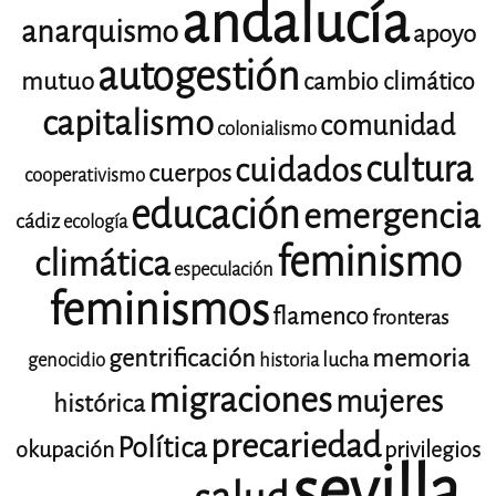
andalucía
anarquismo
apoyo
autogestión
mutuo
cambio climático
capitalismo
comunidad
colonialismo
cultura
cuidados
cuerpos
cooperativismo
educación
emergencia
cádiz
ecología
feminismo
climática
especulación
feminismos
flamenco
fronteras
gentrificación
memoria
lucha
genocidio
historia
migraciones
mujeres
histórica
precariedad
Política
okupación
privilegios
sevilla