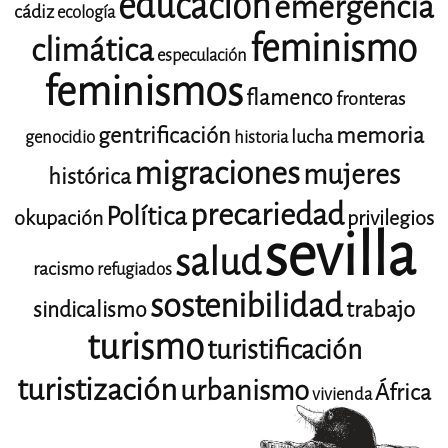
educación
emergencia
cádiz
ecología
feminismo
climática
especulación
feminismos
flamenco
fronteras
gentrificación
memoria
lucha
genocidio
historia
migraciones
mujeres
histórica
precariedad
Política
okupación
privilegios
sevilla
salud
racismo
refugiados
sostenibilidad
trabajo
sindicalismo
turismo
turistificación
turistización
urbanismo
África
vivienda