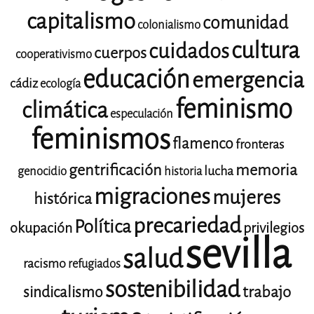
capitalismo
comunidad
colonialismo
cultura
cuidados
cuerpos
cooperativismo
educación
emergencia
cádiz
ecología
feminismo
climática
especulación
feminismos
flamenco
fronteras
gentrificación
memoria
lucha
genocidio
historia
migraciones
mujeres
histórica
precariedad
Política
okupación
privilegios
sevilla
salud
racismo
refugiados
sostenibilidad
trabajo
sindicalismo