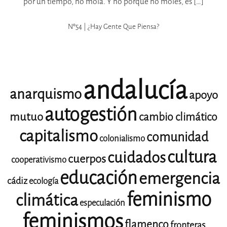
por un tiempo, no mola. Y no porque no moles, es […]
Nº54 | ¿hay Gente Que Piensa?
andalucía
anarquismo
apoyo
autogestión
mutuo
cambio climático
capitalismo
comunidad
colonialismo
cultura
cuidados
cuerpos
cooperativismo
educación
emergencia
cádiz
ecología
feminismo
climática
especulación
feminismos
flamenco
fronteras