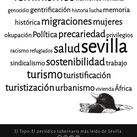
gentrificación
memoria
lucha
genocidio
historia
migraciones
mujeres
histórica
precariedad
Política
okupación
privilegios
sevilla
salud
racismo
refugiados
sostenibilidad
trabajo
sindicalismo
turismo
turistificación
turistización
urbanismo
África
vivienda
El Topo. El periódico tabernario más leído de Sevilla.