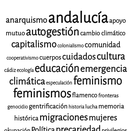
andalucía
anarquismo
apoyo
autogestión
mutuo
cambio climático
capitalismo
comunidad
colonialismo
cultura
cuidados
cuerpos
cooperativismo
educación
emergencia
cádiz
ecología
feminismo
climática
especulación
feminismos
flamenco
fronteras
gentrificación
memoria
lucha
genocidio
historia
migraciones
mujeres
histórica
precariedad
Política
okupación
privilegios