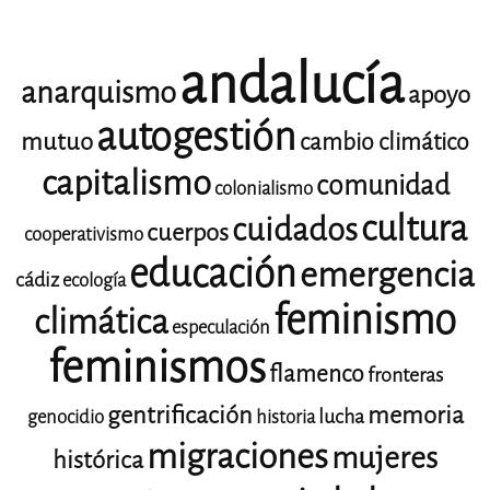
andalucía
anarquismo
apoyo
autogestión
mutuo
cambio climático
capitalismo
comunidad
colonialismo
cultura
cuidados
cuerpos
cooperativismo
educación
emergencia
cádiz
ecología
feminismo
climática
especulación
feminismos
flamenco
fronteras
gentrificación
memoria
lucha
genocidio
historia
migraciones
mujeres
histórica