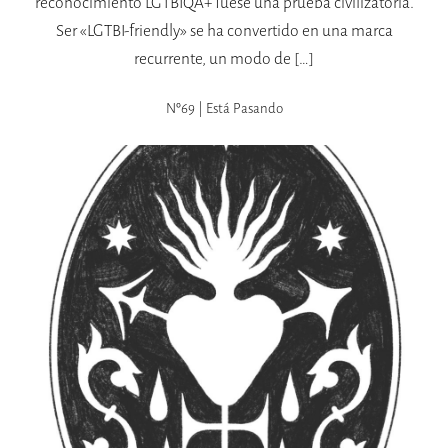
reconocimiento LGTBIQA+ fuese una prueba civilizatoria.
Ser «LGTBI-friendly» se ha convertido en una marca
recurrente, un modo de […]
Nº69 | Está Pasando