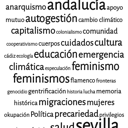
andalucía
anarquismo
apoyo
autogestión
mutuo
cambio climático
capitalismo
comunidad
colonialismo
cultura
cuidados
cuerpos
cooperativismo
educación
emergencia
cádiz
ecología
feminismo
climática
especulación
feminismos
flamenco
fronteras
gentrificación
memoria
lucha
genocidio
historia
migraciones
mujeres
histórica
precariedad
Política
okupación
privilegios
sevilla
salud