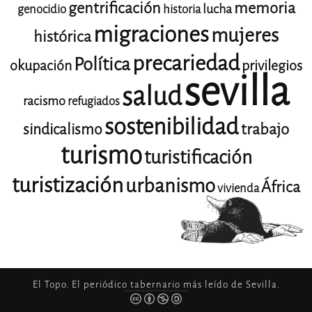
gentrificación
memoria
lucha
genocidio
historia
migraciones
mujeres
histórica
precariedad
Política
okupación
privilegios
sevilla
salud
racismo
refugiados
sostenibilidad
trabajo
sindicalismo
turismo
turistificación
turistización
urbanismo
África
vivienda
El Topo. El periódico tabernario más leído de Sevilla.