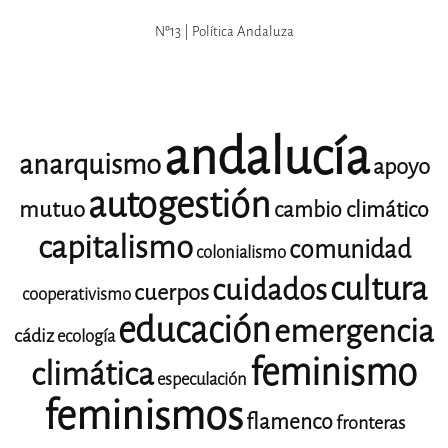
Nº13 | Política Andaluza
andalucía
anarquismo
apoyo
autogestión
mutuo
cambio climático
capitalismo
comunidad
colonialismo
cultura
cuidados
cuerpos
cooperativismo
educación
emergencia
cádiz
ecología
feminismo
climática
especulación
feminismos
flamenco
fronteras