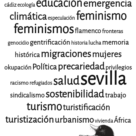
educación
emergencia
cádiz
ecología
feminismo
climática
especulación
feminismos
flamenco
fronteras
gentrificación
memoria
lucha
genocidio
historia
migraciones
mujeres
histórica
precariedad
Política
okupación
privilegios
sevilla
salud
racismo
refugiados
sostenibilidad
trabajo
sindicalismo
turismo
turistificación
turistización
urbanismo
África
vivienda