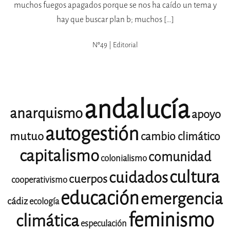
muchos fuegos apagados porque se nos ha caído un tema y
hay que buscar plan b; muchos […]
Nº49 | Editorial
andalucía
anarquismo
apoyo
autogestión
mutuo
cambio climático
capitalismo
comunidad
colonialismo
cultura
cuidados
cuerpos
cooperativismo
educación
emergencia
cádiz
ecología
feminismo
climática
especulación