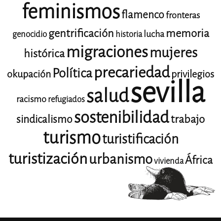
feminismos
flamenco
fronteras
gentrificación
memoria
lucha
genocidio
historia
migraciones
mujeres
histórica
precariedad
Política
okupación
privilegios
sevilla
salud
racismo
refugiados
sostenibilidad
trabajo
sindicalismo
turismo
turistificación
turistización
urbanismo
África
vivienda