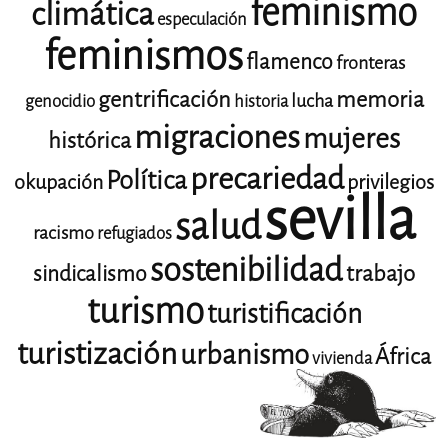
feminismo
climática
especulación
feminismos
flamenco
fronteras
gentrificación
memoria
lucha
genocidio
historia
migraciones
mujeres
histórica
precariedad
Política
okupación
privilegios
sevilla
salud
racismo
refugiados
sostenibilidad
trabajo
sindicalismo
turismo
turistificación
turistización
urbanismo
África
vivienda