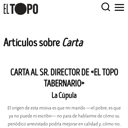
EL TOPO
El periódico tabernario más leído de Sevilla
Skip
Artículos sobre
Carta
to
content
CARTA AL SR. DIRECTOR DE «EL TOPO
TABERNARIO»
La Cúpula
El origen de esta misiva es que mi marido —el pobre, es que
ya no puede ni escribir— no para de hablarme de cómo su
periódico arrevistado podría mejorar en calidad y, cómo no,