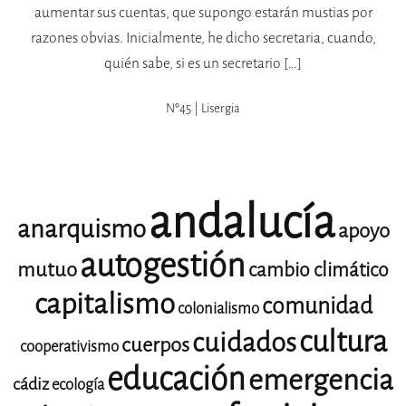
aumentar sus cuentas, que supongo estarán mustias por
razones obvias. Inicialmente, he dicho secretaria, cuando,
quién sabe, si es un secretario […]
Nº45 | Lisergia
andalucía
anarquismo
apoyo
autogestión
mutuo
cambio climático
capitalismo
comunidad
colonialismo
cultura
cuidados
cuerpos
cooperativismo
educación
emergencia
cádiz
ecología