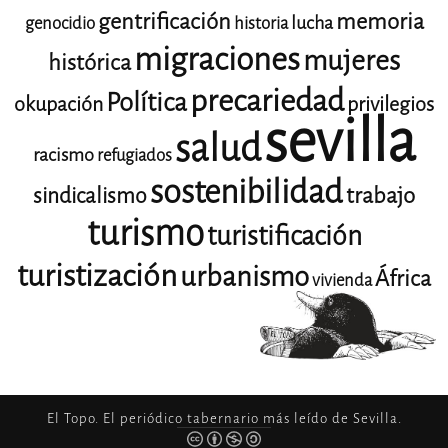
gentrificación
memoria
lucha
genocidio
historia
migraciones
mujeres
histórica
precariedad
Política
okupación
privilegios
sevilla
salud
racismo
refugiados
sostenibilidad
trabajo
sindicalismo
turismo
turistificación
turistización
urbanismo
África
vivienda
El Topo. El periódico tabernario más leído de Sevilla.