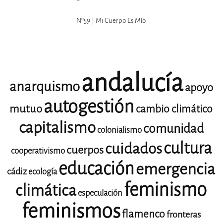
Nº59 | Mi Cuerpo Es Mío
andalucía
anarquismo
apoyo
autogestión
mutuo
cambio climático
capitalismo
comunidad
colonialismo
cultura
cuidados
cuerpos
cooperativismo
educación
emergencia
cádiz
ecología
feminismo
climática
especulación
feminismos
flamenco
fronteras