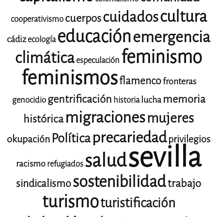
cultura
cuidados
cuerpos
cooperativismo
educación
emergencia
cádiz
ecología
feminismo
climática
especulación
feminismos
flamenco
fronteras
gentrificación
memoria
lucha
genocidio
historia
migraciones
mujeres
histórica
precariedad
Política
okupación
privilegios
sevilla
salud
racismo
refugiados
sostenibilidad
trabajo
sindicalismo
turismo
turistificación