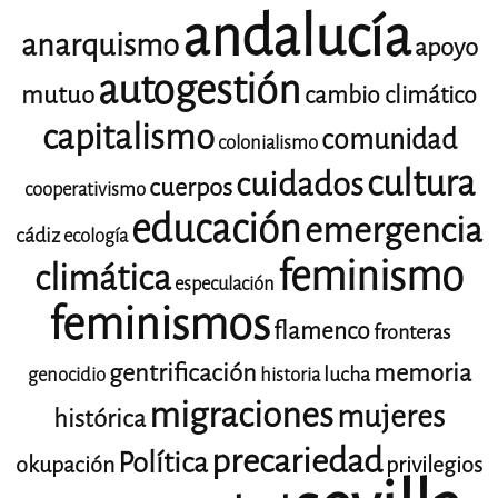
andalucía
anarquismo
apoyo
autogestión
mutuo
cambio climático
capitalismo
comunidad
colonialismo
cultura
cuidados
cuerpos
cooperativismo
educación
emergencia
cádiz
ecología
feminismo
climática
especulación
feminismos
flamenco
fronteras
gentrificación
memoria
lucha
genocidio
historia
migraciones
mujeres
histórica
precariedad
Política
okupación
privilegios