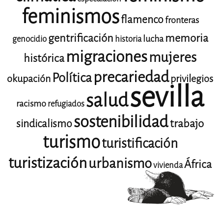
feminismos
flamenco
fronteras
gentrificación
memoria
lucha
genocidio
historia
migraciones
mujeres
histórica
precariedad
Política
okupación
privilegios
sevilla
salud
racismo
refugiados
sostenibilidad
trabajo
sindicalismo
turismo
turistificación
turistización
urbanismo
África
vivienda