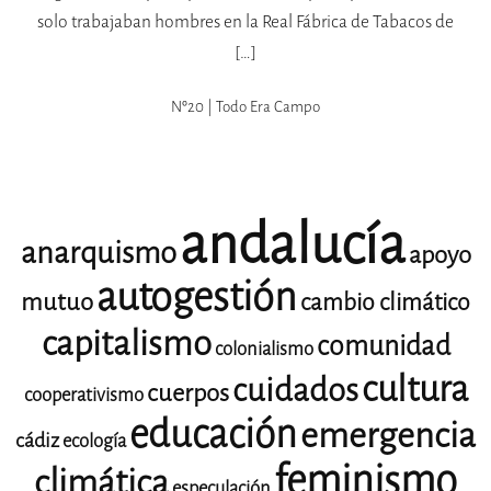
solo trabajaban hombres en la Real Fábrica de Tabacos de
[…]
Nº20 | Todo Era Campo
andalucía
anarquismo
apoyo
autogestión
mutuo
cambio climático
capitalismo
comunidad
colonialismo
cultura
cuidados
cuerpos
cooperativismo
educación
emergencia
cádiz
ecología
feminismo
climática
especulación