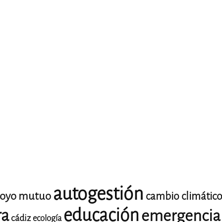
autogestión
oyo mutuo
cambio climátic
educación
ra
emergencia 
cádiz
ecología