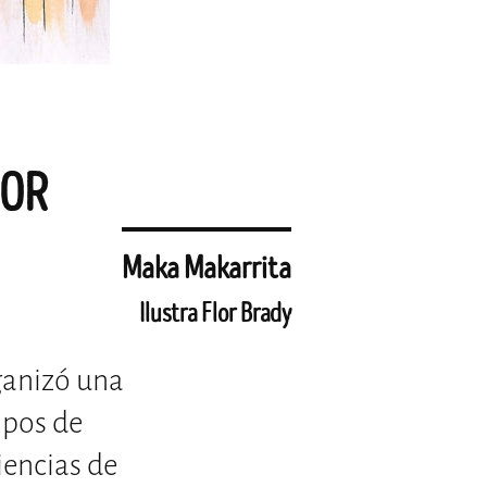
DOR
Maka Makarrita
Ilustra Flor Brady
ganizó una
mpos de
iencias de