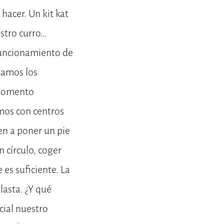
hacer. Un kit kat
stro curro…
 funcionamiento de
tamos los
 momento
amos con centros
en a poner un pie
 círculo, coger
es suficiente. La
asta. ¿Y qué
cial nuestro