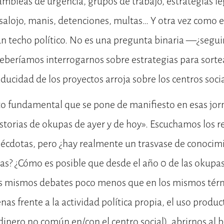
sambleas de urgencia, grupos de trabajo, estrategias le
esalojo, manis, detenciones, multas… Y otra vez como 
n techo político. No es una pregunta binaria —¿segui
eberíamos interrogarnos sobre estrategias para sortea
aducidad de los proyectos arroja sobre los centros socia
o fundamental que se pone de manifiesto en esas jor
storias de okupas de ayer y de hoy». Escuchamos los re
écdotas, pero ¿hay realmente un trasvase de conocim
ras? ¿Cómo es posible que desde el año 0 de las okupas
 mismos debates poco menos que en los mismos térm
nas frente a la actividad política propia, el uso produc
nero no común en/con el centro social), abrirnos al ba