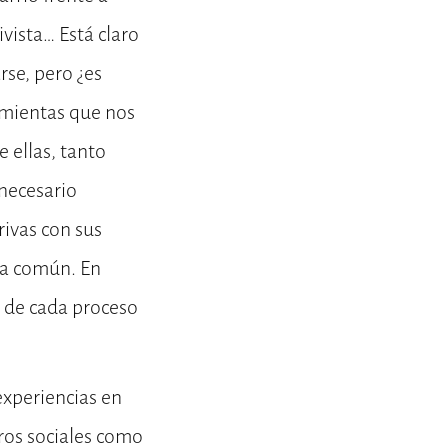
ivista… Está claro
rse, pero ¿es
mientas que nos
 ellas, tanto
 necesario
rivas con sus
cia común. En
o de cada proceso
experiencias en
ros sociales como