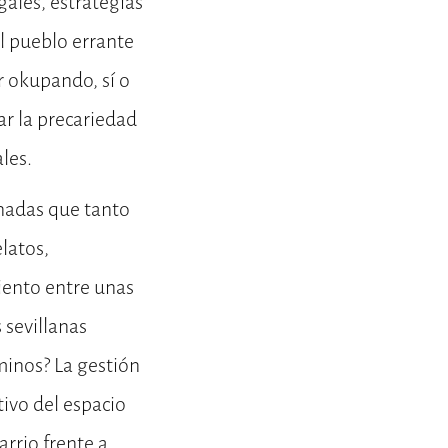
gales, estrategias
el pueblo errante
r okupando, sí o
r la precariedad
les.
nadas que tanto
latos,
iento entre unas
 sevillanas
inos? La gestión
tivo del espacio
rrio frente a