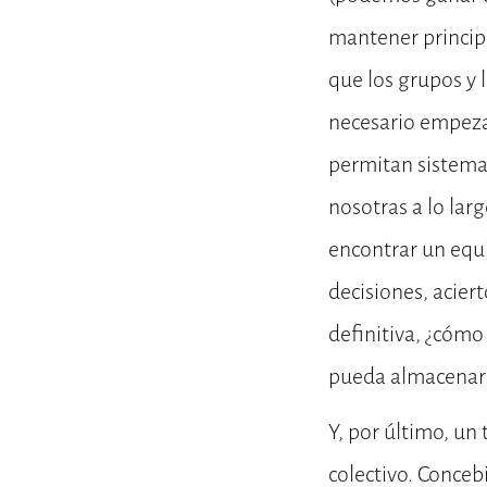
mantener principi
que los grupos y 
necesario empeza
permitan sistemat
nosotras a lo lar
encontrar un equi
decisiones, acier
definitiva, ¿cóm
pueda almacenarse
Y, por último, un
colectivo. Conce