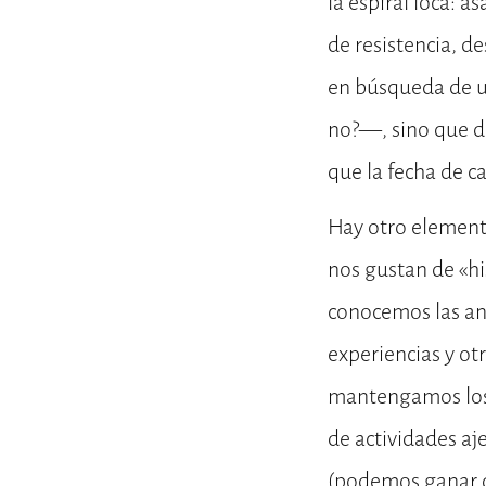
la espiral loca: a
de resistencia, d
en búsqueda de u
no?—, sino que d
que la fecha de c
Hay otro element
nos gustan de «hi
conocemos las an
experiencias y ot
mantengamos los
de actividades aje
(podemos ganar di