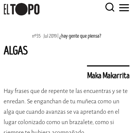
EL TOPO
El periódico tabernario más leído de Sevilla
Skip
nº35 · Jul 2019 |
¿hay gente que piensa?
to
ALGAS
content
Maka Makarrita
Hay frases que de repente te las encuentras y se te
enredan. Se enganchan de tu muñeca como un
alga que cuando avanzas se va apretando en el
lugar colonizado como un brazalete, como si
siempre te hubiera acompañado.