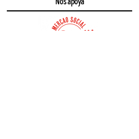
Nos apoya
Espacio de consumo crítico en el centro de Sevilla. Queremos acercar
ala ciudadanía los productos ecológicos, artesanos, locales, de
temporada y/o de comercio justo. Nuestra prioridad son los
productos a granel sin envases. Apostamos por las relaciones de
proximidad, lo que nos permite conocer a la persona que elabora o
cultiva aquello que comemos, usamos o llevamos. Así sabemos de
dónde viene y cómo se hace y es más fácil controlar la calidad de lo
que compramos.
https://larendija.eu/