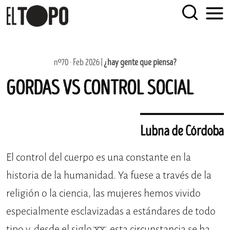
EL TOPO
El periódico tabernario más leído de Sevilla
Skip
nº70 · Feb 2026 |
¿hay gente que piensa?
to
GORDAS VS CONTROL SOCIAL
content
Lubna de Córdoba
El control del cuerpo es una constante en la
historia de la humanidad. Ya fuese a través de la
religión o la ciencia, las mujeres hemos vivido
especialmente esclavizadas a estándares de todo
tipo y, desde el siglo XX, esta circunstancia se ha