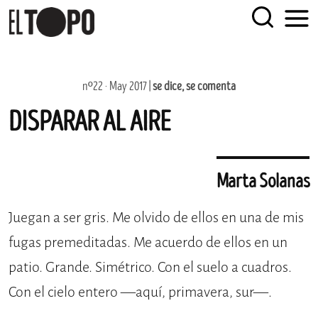
EL TOPO
El periódico tabernario más leído de Sevilla
Skip
nº22 · May 2017 |
se dice, se comenta
to
DISPARAR AL AIRE
content
Marta Solanas
Juegan a ser gris. Me olvido de ellos en una de mis
fugas premeditadas. Me acuerdo de ellos en un
patio. Grande. Simétrico. Con el suelo a cuadros.
Con el cielo entero —aquí, primavera, sur—.