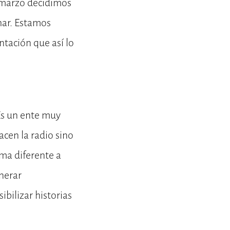
 marzo decidimos
har. Estamos
tación que así lo
Es un ente muy
acen la radio sino
rma diferente a
nerar
ibilizar historias