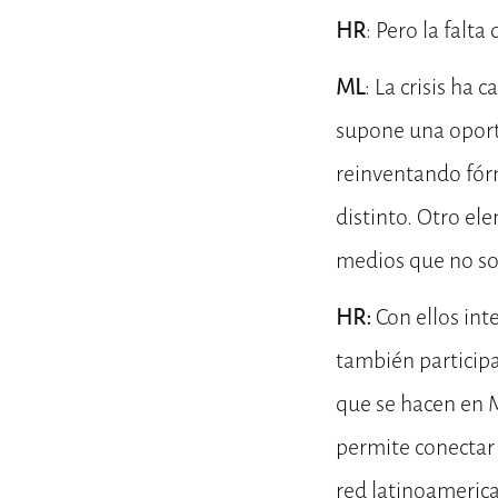
HR
: Pero la falt
ML
: La crisis ha
supone una oport
reinventando fórm
distinto. Otro el
medios que no so
HR:
Con ellos in
también particip
que se hacen en M
permite conectar 
red latinoameric