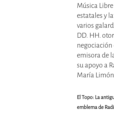
Música Libre
estatales y 
varios galard
DD. HH. otor
negociación 
emisora de l
su apoyo a R
María Limón 
El Topo: La antig
emblema de Radióp