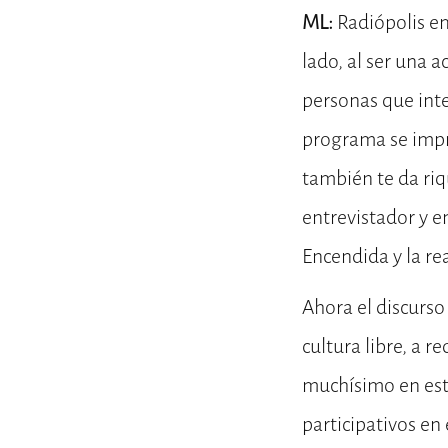
ML:
Radiópolis e
lado, al ser una a
personas que inte
programa se impr
también te da riq
entrevistador y e
Encendida y la rea
Ahora el discurso
cultura libre, a 
muchísimo en est
participativos en