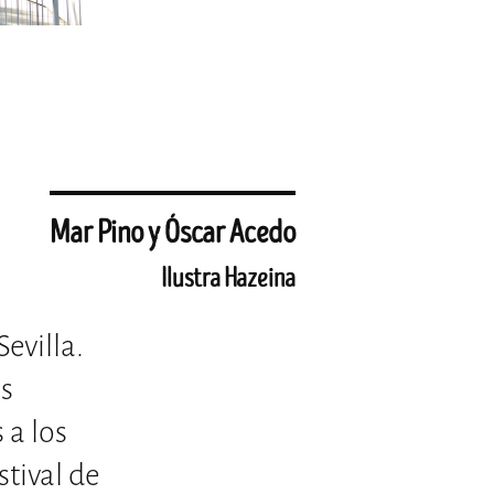
Mar Pino y Óscar Acedo
Ilustra Hazeina
evilla.
as
 a los
stival de