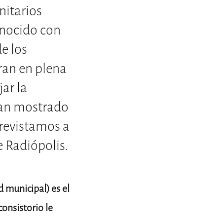
nitarios
onocido con
de los
ran en plena
ar la
han mostrado
revistamos a
 Radiópolis.
d municipal) es el
onsistorio le