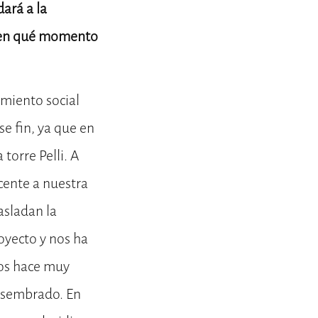
dará a la
y en qué momento
amiento social
se fin, ya que en
torre Pelli. A
acente a nuestra
asladan la
royecto y nos ha
os hace muy
s sembrado. En