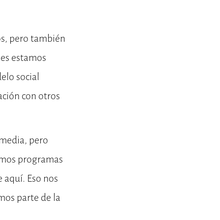
os, pero también
nes estamos
elo social
ación con otros
smedia, pero
timos programas
e aquí. Eso nos
mos parte de la