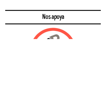
Nos apoya
La Fuga
es una
librería
a la vez que
plataforma de encuentro y acción
social.
Está centrada en poesía y narrativa, en tebeos, así como en
teoría sobre los movimientos sociales, políticos y artísticos.
Pretende ofrecer un posicionamiento frente al estado de las cosas,
dar herramientas para una mejor comprensión de los fenómenos