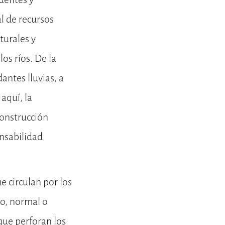
l de recursos
turales y
os ríos. De la
ntes lluvias, a
aquí, la
construcción
onsabilidad
e circulan por los
co, normal o
que perforan los