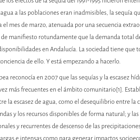
los efectos de la sequía del 1991-1995 hicieron enten
 agua a las poblaciones eran inadmisibles, la sequía
 el mes de marzo, atenuada por una secuencia extrao
to de manifiesto rotundamente que la demanda total d
isponibilidades en Andalucía. La sociedad tiene que 
onciencia de ello. Y está empezando a hacerlo.
ea reconocía en 2007 que las sequías y la escasez híd
ez más frecuentes en el ámbito comunitario
[1]
. Esta
ntre la escasez de agua, como el desequilibrio entre la
das y los recursos disponibles de forma natural; y la
onales y recurrentes de descenso de las precipitaciones
largas e intensas como para generar impactos socioe