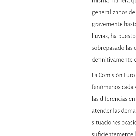
misma manera que 
generalizados de
gravemente hasta
lluvias, ha pues
sobrepasado las d
definitivamente c
La Comisión Europ
fenómenos cada v
las diferencias e
atender las deman
situaciones ocasi
suficientemente 