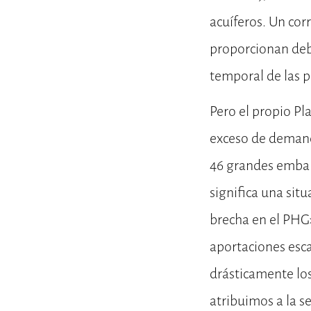
acuíferos. Un cor
proporcionan debe
temporal de las p
Pero el propio Pl
exceso de demanda
46 grandes embal
significa una si
brecha en el PHG»
aportaciones esca
drásticamente los
atribuimos a la s