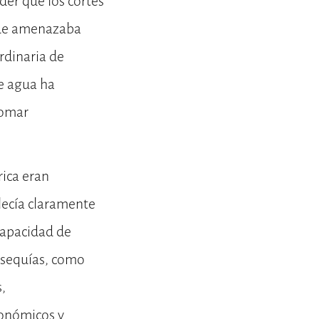
der que los cortes
 que amenazaba
rdinaria de
e agua ha
tomar
rica eran
blecía claramente
 capacidad de
s sequías, como
,
conómicos y