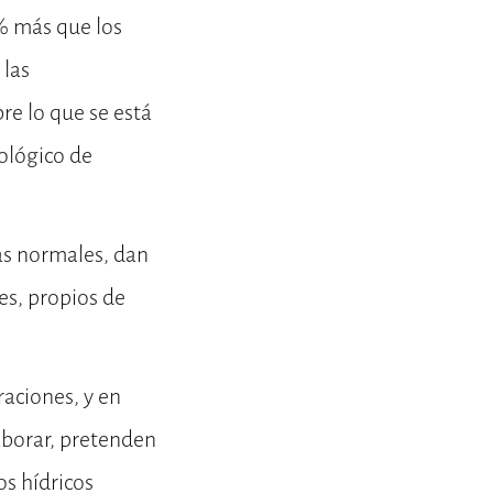
% más que los
 las
re lo que se está
ológico de
ias normales, dan
es, propios de
raciones, y en
aborar, pretenden
os hídricos