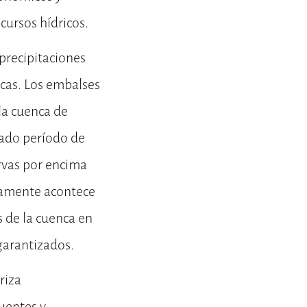
cursos hídricos.
precipitaciones
icas. Los embalses
la cuenca de
gado período de
rvas por encima
icamente acontece
s de la cuenca en
garantizados.
riza
cuentes y