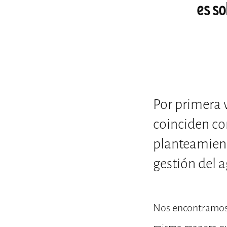
es so
Por primera 
coinciden co
planteamient
gestión del 
Nos encontramos e