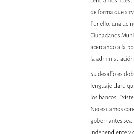
centramos nuestro
de forma que sirv
Por ello, una de 
Ciudadanos Munic
acercando a la po
la administración
Su desafío es dobl
lenguaje claro q
los bancos. Exist
Necesitamos conoc
gobernantes sea 
independiente y 