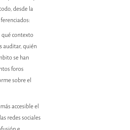
 todo, desde la
iferenciados:
n qué contexto
 auditar, quién
mbito se han
ntos foros
forme sobre el
más accesible el
las redes sociales
nfusión e