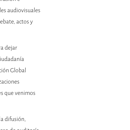
les audiovisuales
ebate, actos y
a dejar
ciudadanía
ción Global
zaciones
nes que venimos
a difusión,