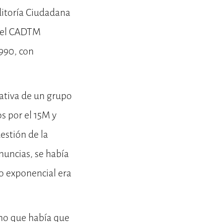
ditoría Ciudadana
y el CADTM
990, con
ciativa de un grupo
s por el 15M y
estión de la
nuncias, se había
o exponencial era
ino que había que