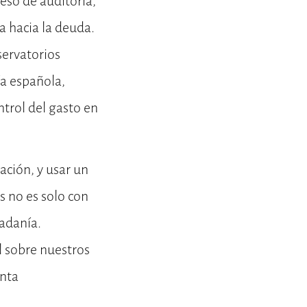
eso de auditoría,
a hacia la deuda.
servatorios
a española,
ntrol del gasto en
ración, y usar un
 no es solo con
dadanía.
l sobre nuestros
enta