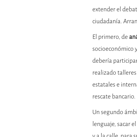
extender el debate
ciudadanía. Arra
El primero, de
aná
socioeconómico y 
debería participa
realizado tallere
estatales e inter
rescate bancario.
Un segundo ámb
lenguaje, sacar el
y a la calle, par