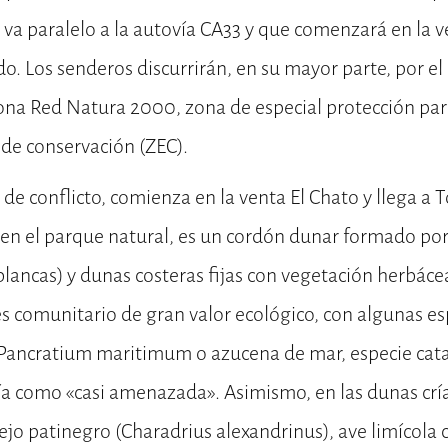
va paralelo a la autovía CA33 y que comenzará en la v
o. Los senderos discurrirán, en su mayor parte, por el
ona Red Natura 2000, zona de especial protección par
 de conservación (ZEC).
 de conflicto, comienza en la venta El Chato y llega a 
 en el parque natural, es un cordón dunar formado po
 blancas) y dunas costeras fijas con vegetación herbáce
és comunitario de gran valor ecológico, con algunas es
 Pancratium maritimum o azucena de mar, especie cata
a como «casi amenazada». Asimismo, en las dunas cría
tejo patinegro (Charadrius alexandrinus), ave limícol