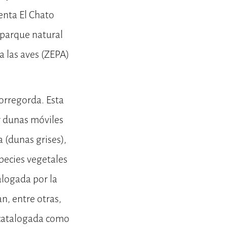
enta El Chato
 parque natural
a las aves (ZEPA)
Torregorda. Esta
r dunas móviles
a (dunas grises),
pecies vegetales
logada por la
n, entre otras,
a catalogada como