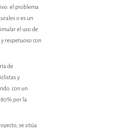
tivo: el problema
urales o es un
timular el uso de
e y respetuoso con
ría de
clistas y
ando, con un
n 80% por la
oyecto, se sitúa