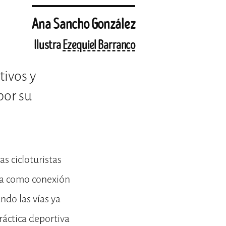
Ana Sancho González
Ilustra
Ezequiel Barranco
tivos y
por su
s cicloturistas
rva como conexión
ndo las vías ya
ráctica deportiva