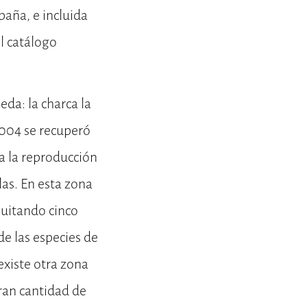
spaña, e incluida
el catálogo
da: la charca la
2004 se recuperó
a la reproducción
las. En esta zona
quitando cinco
de las especies de
existe otra zona
gran cantidad de