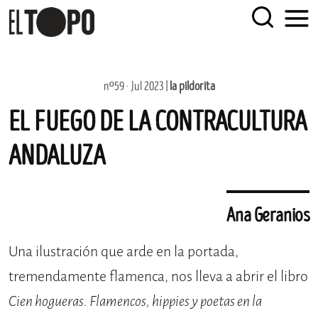
EL TOPO
El periódico tabernario más leído de Sevilla
Skip
nº59 · Jul 2023 |
la pildorita
to
EL FUEGO DE LA CONTRACULTURA
content
ANDALUZA
Ana Geranios
Una ilustración que arde en la portada,
tremendamente flamenca, nos lleva a abrir el libro
Cien hogueras. Flamencos, hippies y poetas en la