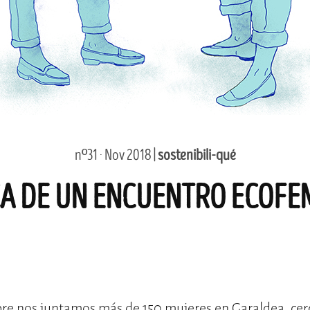
nº31 · Nov 2018 |
sostenibili-qué
A DE UN ENCUENTRO ECOFE
bre nos juntamos más de 150 mujeres en Garaldea, cerc