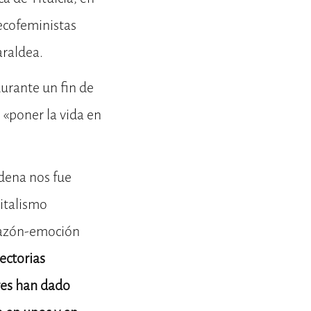
ecofeministas
araldea.
urante un fin de
 «poner la vida en
dena nos fue
pitalismo
 razón-emoción
ectorias
res han dado