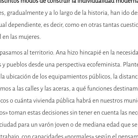
istintos modos de construir la individualidad modern
, gradualmente y a lo largo de la historia, han ido d
ual dependiente, es decir, como en otras tantas cuest
l en las mujeres.
 pasamos al territorio. Ana hizo hincapié en la necesid
 y pueblos desde una perspectiva ecofeminista. Plant
la ubicación de los equipamientos públicos, la distancia
os a las calles y las aceras, a qué funciones destin
os o cuánta vivienda pública habrá en nuestros munic
cos» toman estas decisiones sin tener en cuenta las ne
 ciudad para un varón joven o de mediana edad que se
l trabajo, con capacidades «normales» según el pensa