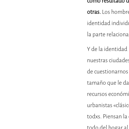
como resultado d
otras.
Los hombres
identidad individ
la parte relaciona
Y de la identidad
nuestras ciudades
de cuestionarnos 
tamaño que le dam
recursos económic
urbanistas «clási
todxs. Piensan la
todo del hogar a