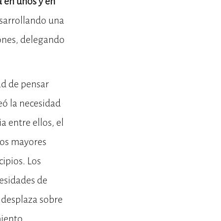
a en unos y en
esarrollando una
iones, delegando
ad de pensar
eó la necesidad
 entre ellos, el
amos mayores
ipios. Los
cesidades de
 desplaza sobre
miento