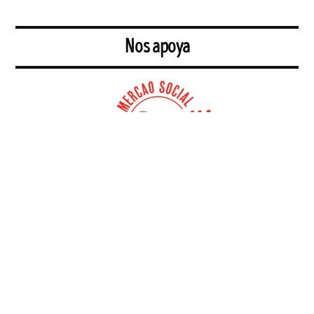
Nos apoya
Espacio de consumo crítico en el centro de Sevilla. Queremos acercar
ala ciudadanía los productos ecológicos, artesanos, locales, de
temporada y/o de comercio justo. Nuestra prioridad son los
productos a granel sin envases. Apostamos por las relaciones de
proximidad, lo que nos permite conocer a la persona que elabora o
cultiva aquello que comemos, usamos o llevamos. Así sabemos de
dónde viene y cómo se hace y es más fácil controlar la calidad de lo