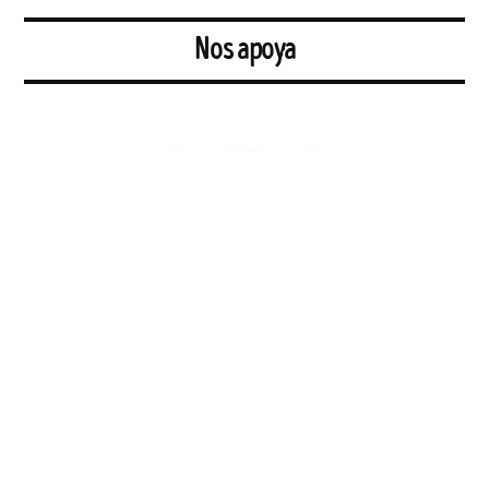
Nos apoya
Entidad para la defensa, revitalización y rehabilitación de la Casa-
Palacio del Pumarejo.
En su seno esta el centro vecinal Pumarejo, espacio autogestionado
por el vecindario en el que tienen acogida muchas asociaciones,
colectivos y actividades varias.