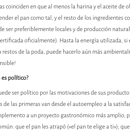
 coinciden en que al menos la harina y el aceite de ol
ender el pan como tal, y el resto de los ingredientes c
 de ser preferiblemente locales y de producción natura
rtificada oficialmente). Hasta la energía utilizada, si 
n restos de la poda, puede hacerlo aún más ambienta
nsible!
es político?
ede ser político por las motivaciones de sus producto
 de las primeras van desde el autoempleo a la satisfac
plemento a un proyecto gastronómico más amplio, pe
omún: que el pan les atrapó («el pan te elige a ti»); q