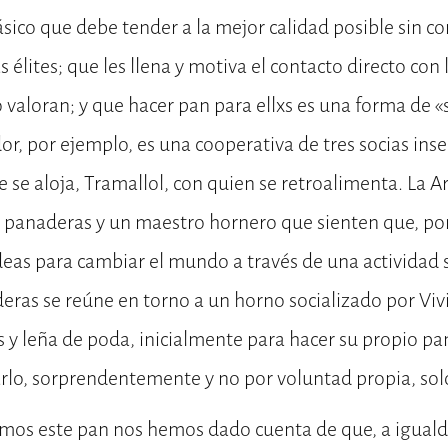
sico que debe tender a la mejor calidad posible sin co
as élites; que les llena y motiva el contacto directo co
 valoran; y que hacer pan para ellxs es una forma de 
dor, por ejemplo, es una cooperativa de tres socias ins
e se aloja, Tramallol, con quien se retroalimenta. La A
 panaderas y un maestro hornero que sienten que, por
deas para cambiar el mundo a través de una actividad s
ras se reúne en torno a un horno socializado por Viv
s y leña de poda, inicialmente para hacer su propio pa
rlo, sorprendentemente y no por voluntad propia, sol
os este pan nos hemos dado cuenta de que, a igualda