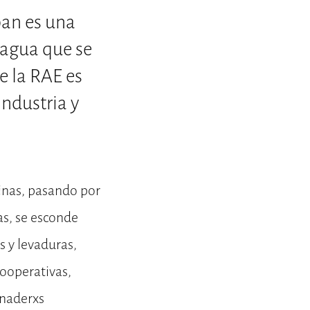
pan es una
 agua que se
e la RAE es
industria y
inas, pasando por
cas, se esconde
 y levaduras,
ooperativas,
anaderxs