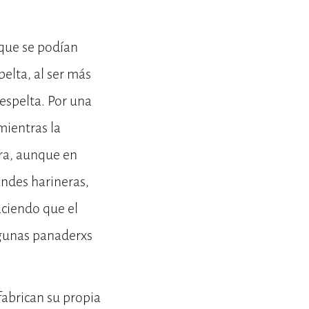
 que se podían
pelta, al ser más
espelta. Por una
mientras la
tra, aunque en
ndes harineras,
aciendo que el
lgunas panaderxs
fabrican su propia