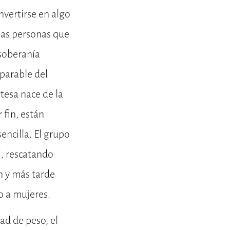
nvertirse en algo
n las personas que
«soberanía
eparable del
rtesa nace de la
 fin, están
encilla. El grupo
i, rescatando
n y más tarde
o a mujeres.
d de peso, el