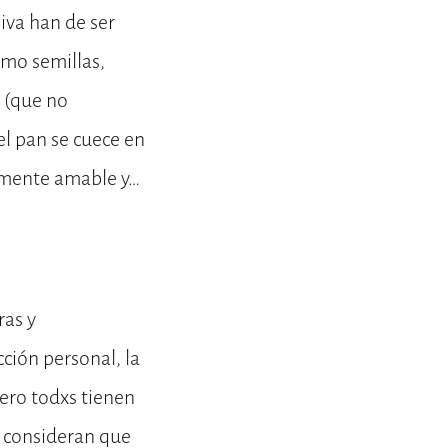
iva han de ser
omo semillas,
l (que no
el pan se cuece en
lmente amable y…
ras y
ción personal, la
ro todxs tienen
ue consideran que