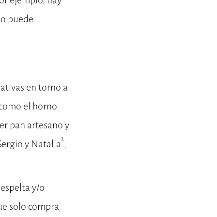
por ejemplo, hay
mo puede
iativas en torno a
s como el horno
er pan artesano y
2
Sergio y Natalia
;
espelta y/o
que solo compra