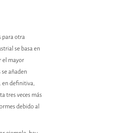
s para otra
strial se basa en
r el mayor
as se añaden
en definitiva,
ta tres veces más
normes debido al