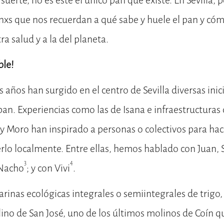
uerte, no es este el único pan que existe. En Sevilla, 
nxs que nos recuerdan a qué sabe y huele el pan y có
ra salud y a la del planeta.
ble!
s años han surgido en el centro de Sevilla diversas inic
 pan. Experiencias como las de Isana e infraestructura
y Moro han inspirado a personas o colectivos para hac
rlo localmente. Entre ellas, hemos hablado con Juan, 
3
4
 Nacho
; y con Vivi
.
inas ecológicas integrales o semiintegrales de trigo, 
ino de San José, uno de los últimos molinos de Coín 