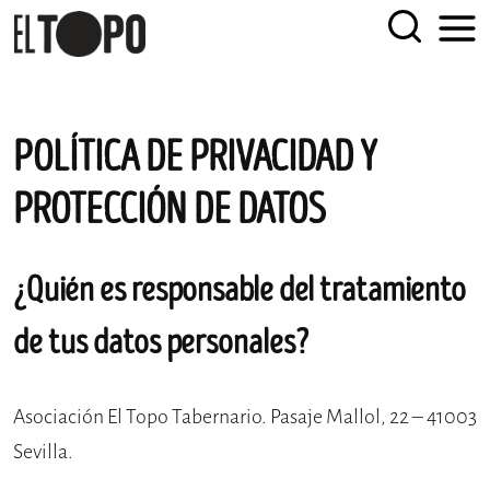
EL TOPO
El periódico tabernario más leído de Sevilla
POLÍTICA DE PRIVACIDAD Y
Skip
to
PROTECCIÓN DE DATOS
content
¿Quién es responsable del tratamiento
de tus datos personales?
Asociación El Topo Tabernario. Pasaje Mallol, 22 – 41003
Sevilla.