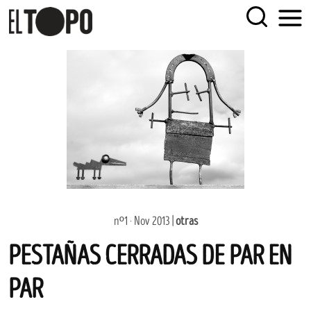
Skip
EL TOPO
El periódico tabernario más leído de Sevilla
to
content
nº1 · Nov 2013 |
otras
PESTAÑAS CERRADAS DE PAR EN
PAR