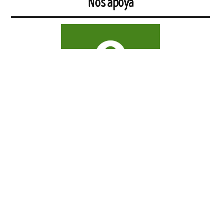
Nos apoya
https://www.oxfamintermon.org/es/
El Topo. El periódico tabernario más leído de Sevilla.