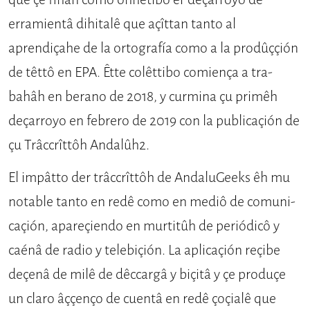
erramientâ dihitalê que açîttan tanto al
aprendiçahe de la or­tografía como a la prodûççión
de têttô en EPA. Êtte colêttibo comiença a tra­
bahâh en berano de 2018, y curmina çu primêh
deçarroyo en febrero de 2019 con la publicaçión de
çu Trâccrîttôh Andalûh2.
El impâtto der trâccrîttôh de AndaluGeeks êh mu
notable tanto en redê como en mediô de comuni­
caçión, apareçiendo en murtitûh de periódicô y
caénâ de radio y telebiçión. La aplicaçión reçibe
deçenâ de milê de dêccargâ y biçitâ y çe produçe
un claro âççenço de cuentâ en redê çoçialê que