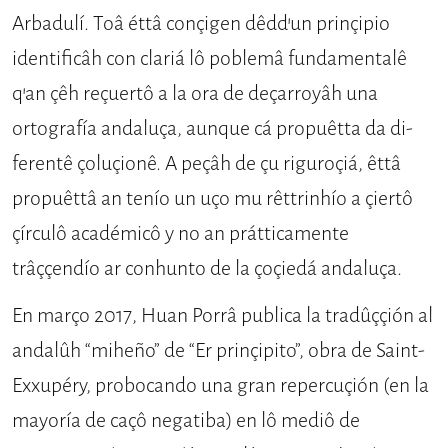
Arbadulí. Toâ éttâ conçigen dêdd’un prinçipio
identificâh con clariá lô po­blemâ fundamentalê
q’an çêh reçuertô a la ora de deçarroyâh una
ortografía andaluça, aunque cá propuêtta da di­
ferentê çoluçionê. A peçâh de çu rigu­roçiá, êttâ
propuêttâ an tenío un uço mu rêttrinhío a çiertô
çírculô académi­cô y no an prátticamente
trâççendío ar conhunto de la çoçiedá andaluça.
En março 2017, Huan Po­rrâ publica la tradûççión al
andalûh “miheño” de “Er prinçipito”, obra de Saint-
Exxupéry, probocando una gran repercuçión (en la
mayoría de caçô ne­gatiba) en lô mediô de