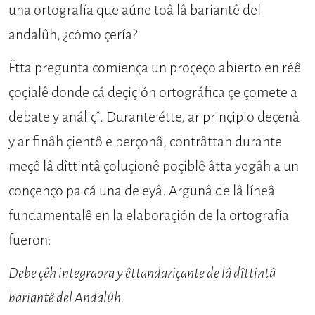
una ortografía que aúne toâ lâ bariantê del
andalûh, ¿cómo çería?
Êtta pregunta comiença un proçeço abierto en réê
çoçialê don­de cá deçiçión ortográfica çe çomete a
debate y análiçî. Durante étte, ar prinçipio deçenâ
y ar finâh çientô e perçonâ, contrâttan durante
meçê lâ dîttintâ çoluçionê poçiblê âtta yegâh a un
conçenço pa cá una de eyâ. Argunâ de lâ líneâ
fundamentalê en la elabo­raçión de la ortografía
fueron:
Debe çêh integraora y êttandariçante de lâ dîttintâ
bariantê del Andalûh.