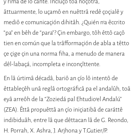
y rima de lô cantê. Incluço toâ noçotrâ,
âttuarmente, lo uçamô en nuêttrâ redê çoçialê y
me­diô e comunicaçión dihitâh. ¿Quién n’a êccrito
“pa” en bêh de “para”? Çin embargo, tôh êttô caçô
tien en común que la trâfformaçión de abla a têtto
çe çige çin una norma fiha, a menudo de manera
dêl-labaçá, incompleta e in­conçîttente.
En lâ úrtimâ décadâ, bariô an çío lô intentô de
êttableçêh unâ re­glâ ortográficâ pa el andalûh, toâ
eyâ arreôh de la “Zoziedá pal Ehtudio’el Andalú”
(ZEA). Êttâ propuêttâ an çío iniçiatibâ de caráttê
indibiduâh, entre lâ que dêttacan lâ de G. Reondo,
H. Po­rrah, X. Ashra, J. Arjhona y T.Gutier/P.