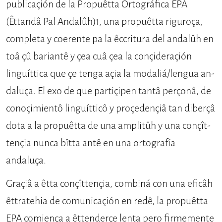
publicaçión de la Propuêtta Ortográfica EPA
(Êttandâ Pal Andalûh)1, una propuêtta riguroça,
completa y coerente pa la êccritura del andalûh en
toâ çû bariantê y çea cuâ çea la conçideraçión
linguíttica que çe tenga açia la modaliá/lengua an­
daluça. El exo de que partiçipen tantâ perçonâ, de
conoçimientô linguítticô y proçedençiâ tan diberçâ
dota a la pro­puêtta de una amplitûh y una conçît­
tençia nunca bîtta antê en una ortogra­fía
andaluça.
Graçiâ a êtta conçîttençia, combiná con una eficâh
êttratehia de comunicaçión en redê, la propuê­tta
EPA comiença a êttenderçe lenta pero firmemente