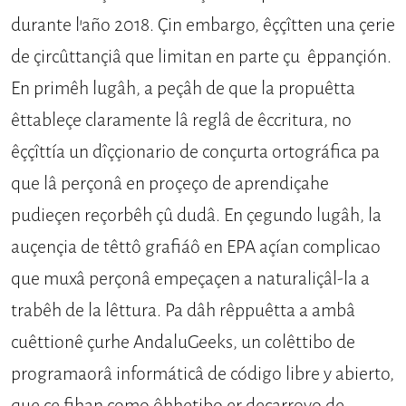
durante l’año 2018. Çin embargo, êççîtten una çerie
de çircûttançiâ que limitan en parte çu êppançión.
En primêh lugâh, a peçâh de que la propuêtta
êttableçe clara­mente lâ reglâ de êccritura, no
êççîttía un dîççionario de conçurta ortográ­fica pa
que lâ perçonâ en proçeço de aprendiçahe
pudieçen reçorbêh çû dudâ. En çegundo lugâh, la
auçençia de têttô grafiáô en EPA açían compli­cao
que muxâ perçonâ empeçaçen a naturaliçâl-la a
trabêh de la lêttura. Pa dâh rêppuêtta a ambâ
cuêttionê çurhe AndaluGeeks, un colêttibo de
progra­maorâ informáticâ de código libre y abierto,
que çe fihan como ôhhetibo er deçarroyo de