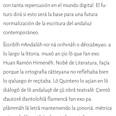
con tanta repercusión en el mundo digital. El fu­
turo dirá si esto será la base para una futura
normalización de la escritura del andaluz
contemporáneo.
Êccribîh n’Andalûh no’ ná orihinâh o dêccabeyao; a
lo largo la îttoria, muxô an çío lô que l’an exo.
Huan Ramón Himenêh, Nobê de Literatura, l’açía
porque la ortografía câtteyana no re­flehaba bien
lo q’aluego ér reçitaba. Lô Quintero lo açían en lô
diálogô de lô andaluçê de çû obrâ teatralê. Çien­tô
d’autorê d’antolohíâ flamencâ l’an exo pa
plâmmâh lâ letrâ manteniendo la çonoriá, métrica