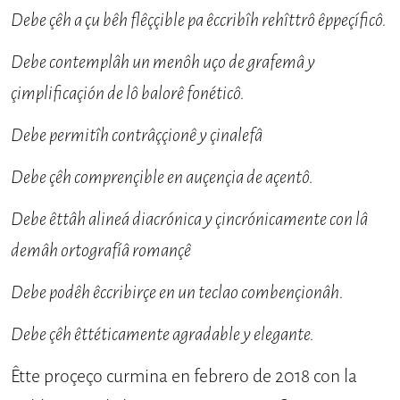
Debe çêh a çu bêh flêççible pa êccribîh rehîttrô êppeçíficô.
Debe contemplâh un menôh uço de grafe­mâ y
çimplificaçión de lô balorê fonéticô.
Debe permitîh contrâççionê y çinalefâ
Debe çêh comprençible en auçençia de açentô.
Debe êttâh alineá diacrónica y çincrónica­mente con lâ
demâh ortografíâ romançê
Debe podêh êccribirçe en un teclao com­bençionâh.
Debe çêh êttéticamente agradable y elegante.
Êtte proçeço curmina en fe­brero de 2018 con la