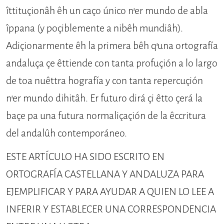
îttituçionâh êh un caço único n’er mundo de abla
îppana (y poçiblemente a nibêh mundiâh).
Adiçionarmente êh la primera bêh q’una ortografía
andaluça çe êttiende con tanta profuçión a lo largo
de toa nuêttra hografía y con tanta reper­cuçión
n’er mundo dihitâh. Er futuro dirá çi êtto çerá la
baçe pa una futura normaliçaçión de la êccritura
del an­dalûh contemporáneo.
ESTE ARTÍCULO HA SIDO ESCRITO EN
ORTOGRAFÍA CASTELLANA Y ANDALUZA PARA
EJEMPLIFICAR Y PARA AYUDAR A QUIEN LO LEE A
INFERIR Y ESTABLECER UNA CORRESPONDENCIA