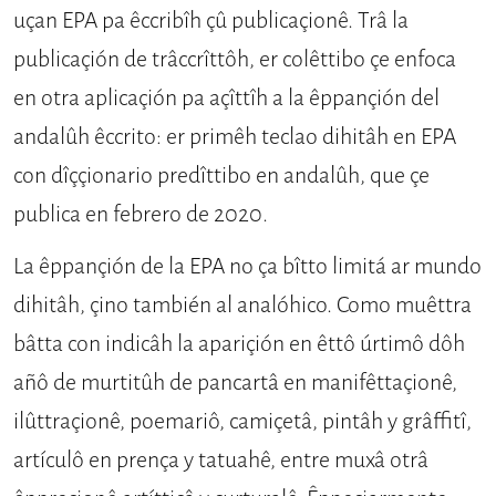
uçan EPA pa êccribîh çû publicaçionê. Trâ la
publicaçión de trâccrîttôh, er colêttibo çe enfoca
en otra aplicaçión pa açîttîh a la êppançión del
andalûh êccrito: er primêh teclao dihitâh en EPA
con dîççionario predîttibo en an­dalûh, que çe
publica en febrero de 2020.
La êppançión de la EPA no ça bîtto limitá ar mundo
dihitâh, çino también al analóhico. Como muêttra
bâtta con indicâh la apariçión en êttô úrtimô dôh
añô de murtitûh de pan­cartâ en manifêttaçionê,
ilûttraçionê, poemariô, camiçetâ, pintâh y grâffi­tî,
artículô en prença y tatuahê, entre muxâ otrâ