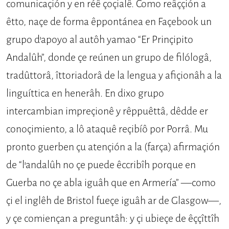
comunicaçión y en réê çoçialê. Como reâççión a
êtto, naçe de forma êppontánea en Façe­book un
grupo d’apoyo al autôh yamao “Er Prinçipito
Andalûh”, donde çe reú­nen un grupo de filólogâ,
tradûttorâ, îttoriadorâ de la lengua y afiçionâh a la
linguíttica en henerâh. En dixo grupo
intercambian impreçionê y rêppuêttâ, dêdde er
conoçimiento, a lô ataquê reçibíô por Porrâ. Mu
pronto guerben çu atençión a la (farça) afirmaçión
de “l’andalûh no çe puede êccribîh porque en
Guerba no çe abla iguâh que en Ar­mería” —como
çi el inglêh de Bristol fueçe iguâh ar de Glasgow—,
y çe co­miençan a preguntâh: y çi ubieçe de êççîttîh