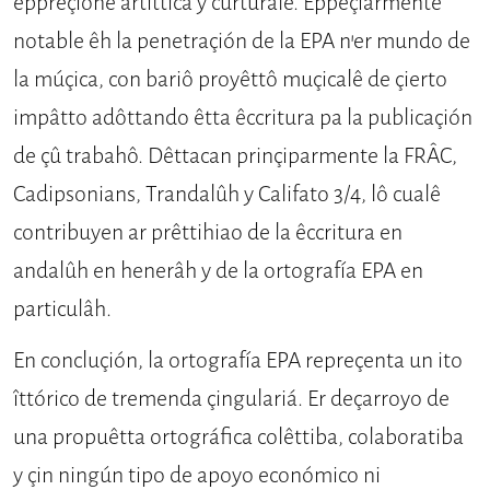
êppreçionê artítticâ y cur­turalê. Êppeçiarmente
notable êh la penetraçión de la EPA n’er mundo de
la múçica, con bariô proyêttô muçicalê de çierto
impâtto adôttando êtta êccri­tura pa la publicaçión
de çû trabahô. Dêttacan prinçiparmente la FRÂC,
Ca­dipsonians, Trandalûh y Califato 3/4, lô cualê
contribuyen ar prêttihiao de la êccritura en
andalûh en henerâh y de la ortografía EPA en
particulâh.
En concluçión, la ortogra­fía EPA repreçenta un ito
îttórico de tremenda çingulariá. Er deçarroyo de
una propuêtta ortográfica colêtti­ba, colaboratiba
y çin ningún tipo de apoyo económico ni