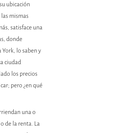
 su ubicación
n las mismas
más, satisface una
as, donde
 York, lo saben y
ca ciudad
ado los precios
icar; pero ¿en qué
arriendan una o
o de la renta. La