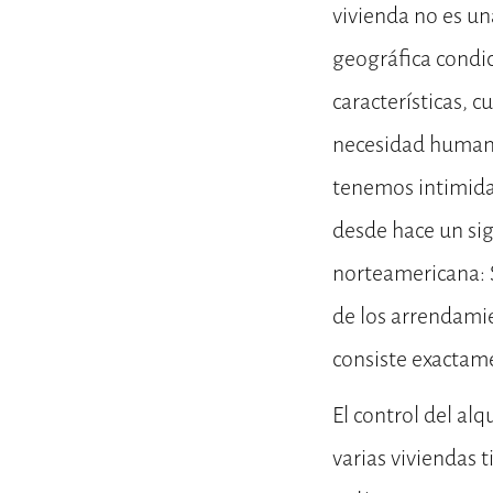
vivienda no es un
geográfica condic
características, 
necesidad humana
tenemos intimidad
desde hace un sigl
norteamericana: S
de los arrendamie
consiste exactam
El control del al
varias viviendas t