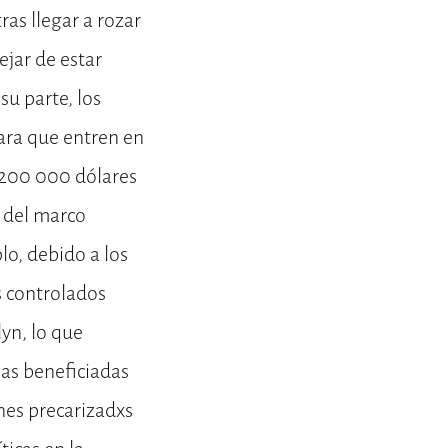
as llegar a rozar
ejar de estar
su parte, los
para que entren en
e 200 000 dólares
a del marco
lo, debido a los
s controlados
lyn, lo que
as beneficiadas
enes precarizadxs