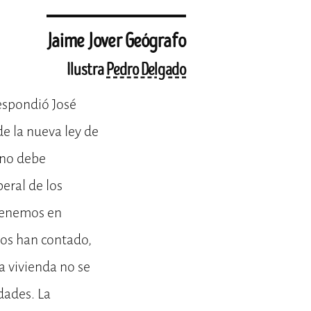
Jaime Jover Geógrafo
Ilustra
Pedro Delgado
espondió José
de la nueva ley de
 no debe
beral de los
 tenemos en
nos han contado,
a vivienda no se
dades. La